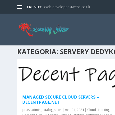
TRENDY:
Web developer 4webs.co.uk
KATEGORIA:
SERVERY DEDY
MANAGED SECURE CLOUD SERVERS –
DECENTPAGE.NET
przez
admin_katalog_stron
|
mar 21, 2024
|
Cloud i Hosting
,
Domeny
,
Firmy wg branż
,
Hosting
,
Internet i Komputery
,
Konta