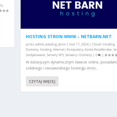
ny
,
HOSTING STRON WWW – NETBARN.NET
przez
admin_katalog_stron
|
mar 17, 2024
|
Cloud i Hosting
,
Domeny
,
Hosting
,
Internet i Komputery
,
Konta Resellerskie
,
Se
Dedykowane
,
Servery VPS
,
Serwery i Domeny
|
0
|
W dzisiejszym dynamicznym świecie online, posiadani
solidnego i niezawodnego hostingu stron...
CZYTAJ WIĘCEJ