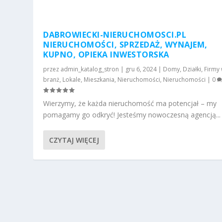
DABROWIECKI-NIERUCHOMOSCI.PL
NIERUCHOMOŚCI, SPRZEDAŻ, WYNAJEM,
KUPNO, OPIEKA INWESTORSKA
przez
admin_katalog_stron
|
gru 6, 2024
|
Domy
,
Działki
,
Firmy
branż
,
Lokale
,
Mieszkania
,
Nieruchomości
,
Nieruchomości
|
0
Wierzymy, że każda nieruchomość ma potencjał – my
pomagamy go odkryć! Jesteśmy nowoczesną agencją...
CZYTAJ WIĘCEJ