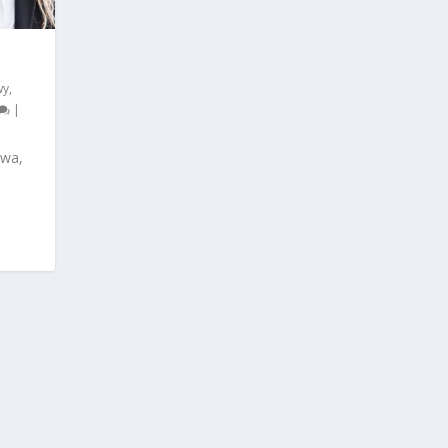
wy
,
|
owa,