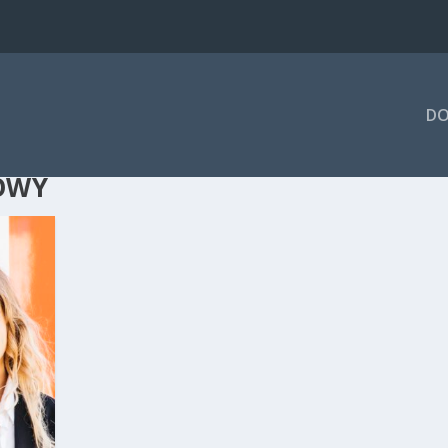
DO
OWY