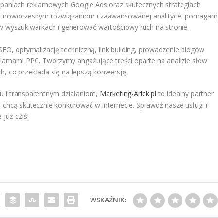
mpaniach reklamowych Google Ads oraz skutecznych strategiach
ki nowoczesnym rozwiązaniom i zaawansowanej analityce, pomagam
 wyszukiwarkach i generować wartościowy ruch na stronie.
EO, optymalizację techniczną, link building, prowadzenie blogów
klamami PPC. Tworzymy angażujące treści oparte na analizie słów
h, co przekłada się na lepszą konwersję.
iu i transparentnym działaniom,
Marketing-Arlek.pl
to idealny partner
re chcą skutecznie konkurować w internecie. Sprawdź nasze usługi i
już dziś!
WSKAŹNIK: