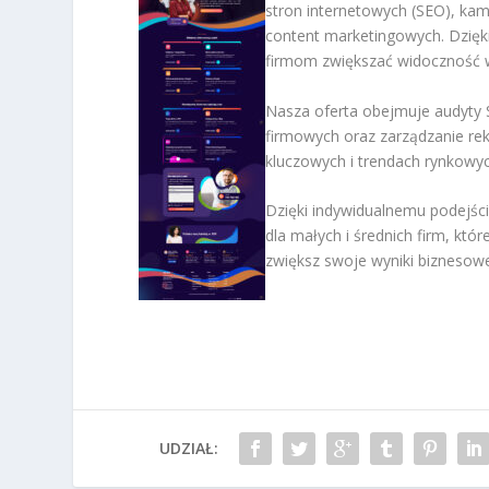
stron internetowych (SEO), ka
content marketingowych. Dzię
firmom zwiększać widoczność w
Nasza oferta obejmuje audyty S
firmowych oraz zarządzanie re
kluczowych i trendach rynkowyc
Dzięki indywidualnemu podejśc
dla małych i średnich firm, któ
zwiększ swoje wyniki biznesowe 
UDZIAŁ: