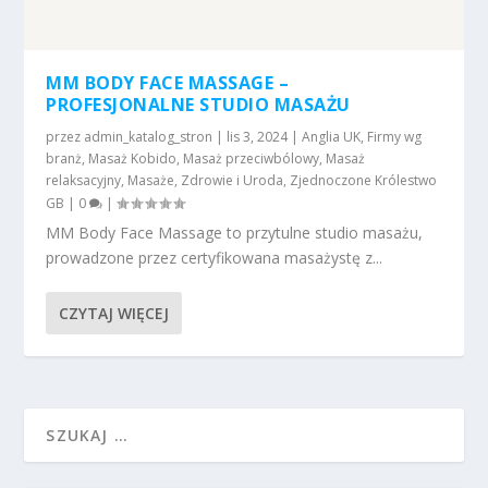
MM BODY FACE MASSAGE –
PROFESJONALNE STUDIO MASAŻU
przez
admin_katalog_stron
|
lis 3, 2024
|
Anglia UK
,
Firmy wg
branż
,
Masaż Kobido
,
Masaż przeciwbólowy
,
Masaż
relaksacyjny
,
Masaże
,
Zdrowie i Uroda
,
Zjednoczone Królestwo
GB
|
0
|
MM Body Face Massage to przytulne studio masażu,
prowadzone przez certyfikowana masażystę z...
CZYTAJ WIĘCEJ