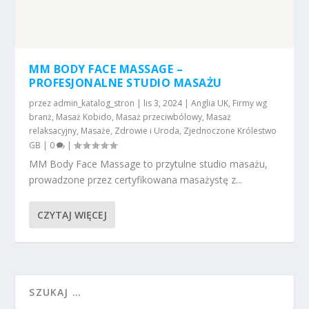
MM BODY FACE MASSAGE –
PROFESJONALNE STUDIO MASAŻU
przez
admin_katalog_stron
|
lis 3, 2024
|
Anglia UK
,
Firmy wg
branż
,
Masaż Kobido
,
Masaż przeciwbólowy
,
Masaż
relaksacyjny
,
Masaże
,
Zdrowie i Uroda
,
Zjednoczone Królestwo
GB
|
0
|
MM Body Face Massage to przytulne studio masażu,
prowadzone przez certyfikowana masażystę z...
CZYTAJ WIĘCEJ