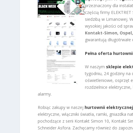
przeznaczony dla instala
częścią firmy ELEKTR
siedzibą w Limanowej. W
wysokiej jakości od sp
Kontakt-Simon, Ospel,
gwarantują długotrwałe 
Pełna oferta hurtowni
W naszym
sklepie ele
tygodniu, 24 godziny na 
oświetleniowe, osprzęt el
rozdzielnice elektryczne,
alarmy.
Robiąc zakupy w naszej
hurtownii elektryczne
elektryczne, włączniki światła, ramki, gniazdka
pochodzące z serii Kontakt Simon 10, Kontakt Si
Schneider Asfora. Zachęcamy również do zapozna