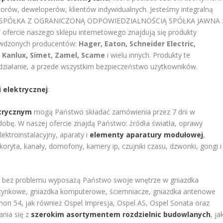
torów, deweloperów, klientów indywidualnych. Jesteśmy integralną
ET SPÓŁKA Z OGRANICZONĄ ODPOWIEDZIALNOŚCIĄ SPÓŁKA JAWNA 
 ofercie naszego sklepu internetowego znajdują się produkty
rawdzonych producentów:
Hager, Eaton, Schneider Electric,
 Kanlux, Simet, Zamel, Scame
i wielu innych. Produkty te
działanie, a przede wszystkim bezpieczeństwo użytkowników.
i elektrycznej
:
ktrycznym
mogą Państwo składać zamówienia przez 7 dni w
dobę. W naszej ofercie znajdą Państwo: źródła światła, oprawy
ektroinstalacyjny, aparaty i
elementy aparatury modułowej
,
 koryta, kanały, domofony, kamery ip, czujniki czasu, dzwonki, gongi i
j
bez problemu wyposażą Państwo swoje wnętrze w gniazdka
 natynkowe, gniazdka komputerowe, ściemniacze, gniazdka antenowe
mon 54, jak również Ospel Impresja, Ospel AS, Ospel Sonata oraz
nia się z
szerokim asortymentem rozdzielnic budowlanych
, ja