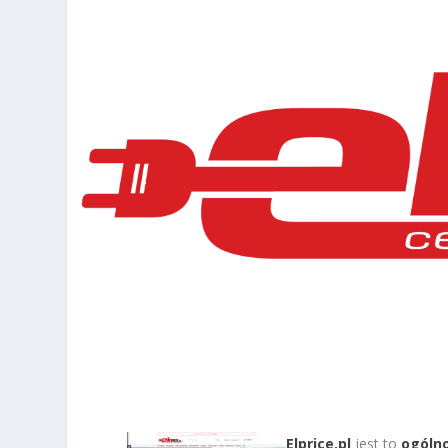
Elprice.pl
jest to
ogóln