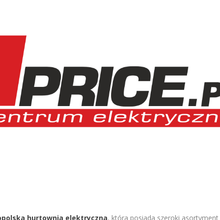
opolska hurtownia elektryczna
, która posiada szeroki asortyment