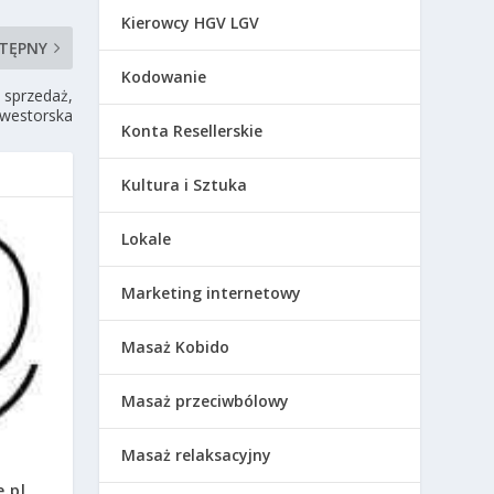
Kierowcy HGV LGV
TĘPNY
Kodowanie
 sprzedaż,
nwestorska
Konta Resellerskie
Kultura i Sztuka
Lokale
Marketing internetowy
Masaż Kobido
Masaż przeciwbólowy
Masaż relaksacyjny
e.pl