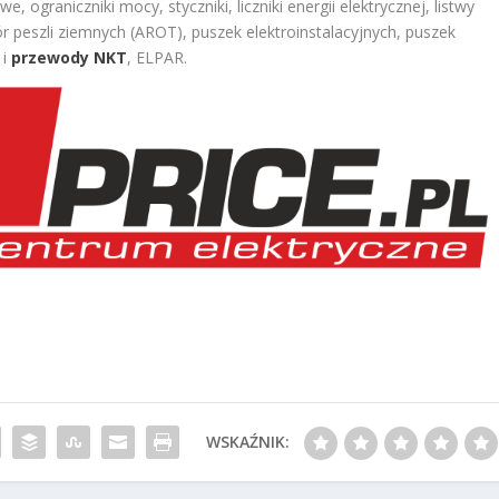
ograniczniki mocy, styczniki, liczniki energii elektrycznej, listwy
r peszli ziemnych (AROT), puszek elektroinstalacyjnych, puszek
 i
przewody NKT
, ELPAR.
WSKAŹNIK: