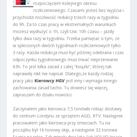
rozpoczęciem kolejnego okresu
rozliczeniowego. Czasami jesteś bez wyjścia i
przychodzi możliwość redukcji trzech razy w tygodniu
do 9h. Za to czas pracy w ekstremalnych warunkach
możesz wydłużyć o 1h, czyli tzw. 10h czasu – jazdy
tylko dwa razy w tygodniu. Trzeba pamiętać o tym, że
w splecionych dwóch tygodniach rozliczeniowych tylko
3 razy. Każda redukcja musi być później odebrana i czas
odpoczynku tygodniowego musi trwać nieprzerwanie
63h. To jest kilka zasad z całej “książki”, której tak
naprawdę nikt nie napisał. Dlatego,że każdy rodzaj
pracy jako
Kierowcy HGV
jest inny i wymaga innego
zachowania zasad tacho. Tu dowiesz się więcej,
zapraszam do działu nowości.
Zaczynałem jako kierowca 7,5 tonówki robiąc dostawy
do centrum Londynu ze sprzętem AGD, RTV. Następnie
pracowałem jako kierowca przy śmieciach. Tu na
początku był 16 tonowy skip, a następnie 32 tonowa
Scania na rolce. Tak minęły dwa lata “jak VOLVO lecące