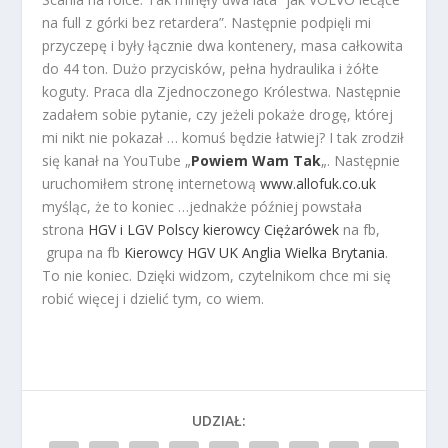
na full z górki bez retardera”. Następnie podpięli mi
przyczepę i były łącznie dwa kontenery, masa całkowita
do 44 ton. Dużo przycisków, pełna hydraulika i żółte
koguty. Praca dla Zjednoczonego Królestwa. Następnie
zadałem sobie pytanie, czy jeżeli pokaże drogę, której
mi nikt nie pokazał … komuś będzie łatwiej? I tak zrodził
się kanał na YouTube „
Powiem Wam Tak
„. Następnie
uruchomiłem stronę internetową
www.allofuk.co.uk
myśląc, że to koniec …jednakże później powstała
strona
HGV i LGV Polscy kierowcy Ciężarówek
na fb,
grupa na fb
Kierowcy HGV UK Anglia Wielka Brytania
.
To nie koniec. Dzięki widzom, czytelnikom chce mi się
robić więcej i dzielić tym, co wiem.
UDZIAŁ: